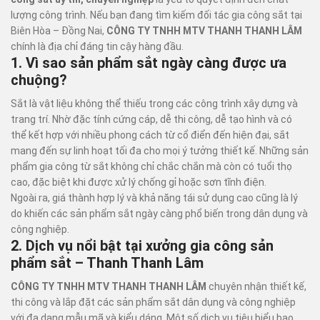
lượng công trình. Nếu bạn đang tìm kiếm đối tác gia công sắt tại
Biên Hòa – Đồng Nai,
CÔNG TY TNHH MTV THANH THANH LÂM
chính là địa chỉ đáng tin cậy hàng đầu.
1. Vì sao sản phẩm sắt ngày càng được ưa
chuộng?
Sắt là vật liệu không thể thiếu trong các công trình xây dựng và
trang trí. Nhờ đặc tính cứng cáp, dễ thi công, dễ tạo hình và có
thể kết hợp với nhiều phong cách từ cổ điển đến hiện đại, sắt
mang đến sự linh hoạt tối đa cho mọi ý tưởng thiết kế. Những sản
phẩm gia công từ sắt không chỉ chắc chắn mà còn có tuổi thọ
cao, đặc biệt khi được xử lý chống gỉ hoặc sơn tĩnh điện.
Ngoài ra, giá thành hợp lý và khả năng tái sử dụng cao cũng là lý
do khiến các sản phẩm sắt ngày càng phổ biến trong dân dụng và
công nghiệp.
2. Dịch vụ nổi bật tại xưởng gia công sản
phẩm sắt – Thanh Thanh Lâm
CÔNG TY TNHH MTV THANH THANH LÂM
chuyên nhận thiết kế,
thi công và lắp đặt các sản phẩm sắt dân dụng và công nghiệp
với đa dạng mẫu mã và kiểu dáng. Một số dịch vụ tiêu biểu bao