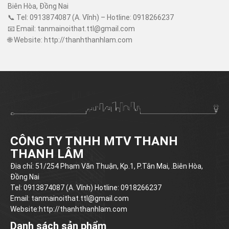
Biên Hòa, Đồng Nai
📞 Tel: 0913874087 (A. Vĩnh) – Hotline: 0918266237
📧 Email:
tanmainoithat.ttl@gmail.com
🌐 Website:
http://thanhthanhlam.com
CÔNG TY TNHH MTV THANH
THANH LÂM
Địa chỉ: 51/254 Phạm Văn Thuận, Kp.1, P.Tân Mai, .Biên Hòa,
Đồng Nai
Tel: 0913874087 (A. Vĩnh) Hotline: 0918266237
Email:
tanmainoithat.ttl@gmail.com
Website:
http://thanhthanhlam.com
Danh sách sản phẩm