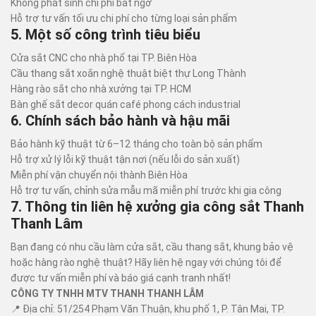
Không phát sinh chi phí bất ngờ
Hỗ trợ tư vấn tối ưu chi phí cho từng loại sản phẩm
5. Một số công trình tiêu biểu
Cửa sắt CNC cho nhà phố tại TP. Biên Hòa
Cầu thang sắt xoắn nghệ thuật biệt thự Long Thành
Hàng rào sắt cho nhà xưởng tại TP. HCM
Bàn ghế sắt decor quán café phong cách industrial
6. Chính sách bảo hành và hậu mãi
Bảo hành kỹ thuật từ 6–12 tháng cho toàn bộ sản phẩm
Hỗ trợ xử lý lỗi kỹ thuật tận nơi (nếu lỗi do sản xuất)
Miễn phí vận chuyển nội thành Biên Hòa
Hỗ trợ tư vấn, chỉnh sửa mẫu mã miễn phí trước khi gia công
7. Thông tin liên hệ xưởng gia công sắt Thanh
Thanh Lâm
Bạn đang có nhu cầu làm cửa sắt, cầu thang sắt, khung bảo vệ
hoặc hàng rào nghệ thuật? Hãy liên hệ ngay với chúng tôi để
được tư vấn miễn phí và báo giá cạnh tranh nhất!
CÔNG TY TNHH MTV THANH THANH LÂM
📍 Địa chỉ: 51/254 Phạm Văn Thuận, khu phố 1, P. Tân Mai, TP.