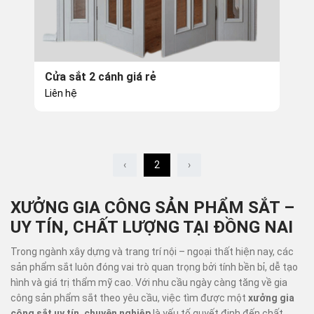
Cửa sắt 2 cánh giá rẻ
Liên hệ
‹
2
›
XƯỞNG GIA CÔNG SẢN PHẨM SẮT –
UY TÍN, CHẤT LƯỢNG TẠI ĐỒNG NAI
Trong ngành xây dựng và trang trí nội – ngoại thất hiện nay, các
sản phẩm sắt luôn đóng vai trò quan trọng bởi tính bền bỉ, dễ tạo
hình và giá trị thẩm mỹ cao. Với nhu cầu ngày càng tăng về gia
công sản phẩm sắt theo yêu cầu, việc tìm được một
xưởng gia
công sắt uy tín, chuyên nghiệp
là yếu tố quyết định đến chất