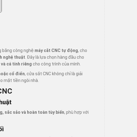
ng bằng công nghệ
máy cắt CNC tự động
, cho
nh nghệ thuật
. Đây là lựa chọn hàng đầu cho
và cá tính riêng
cho công trình của mình.
 hoặc cổ điển
, cửa sắt CNC không chỉ là giải
o mặt tiền ngôi nhà.
 CNC
huật
g, sắc sảo và hoàn toàn tùy biến
, phù hợp với
ối