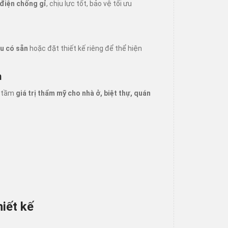
 điện chống gỉ
, chịu lực tốt, bảo vệ tối ưu
u có sẵn
hoặc đặt thiết kế riêng để thể hiện
h
g tầm
giá trị thẩm mỹ cho nhà ở, biệt thự, quán
hiết kế