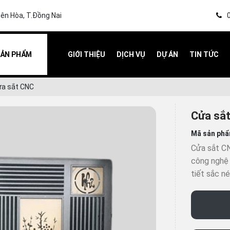
iên Hòa, T.Đồng Nai
ẢN PHẨM
GIỚI THIỆU
DỊCH VỤ
DỰ ÁN
TIN TỨC
a sắt CNC
Cửa sắ
Mã sản ph
Cửa sắt C
công nghệ 
tiết sắc né