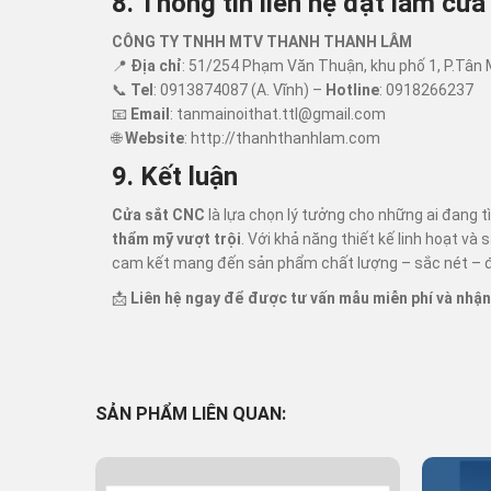
8. Thông tin liên hệ đặt làm cử
CÔNG TY TNHH MTV THANH THANH LÂM
📍
Địa chỉ
: 51/254 Phạm Văn Thuận, khu phố 1, P.Tân M
📞
Tel
: 0913874087 (A. Vĩnh) –
Hotline
: 0918266237
📧
Email
:
tanmainoithat.ttl@gmail.com
🌐
Website
:
http://thanhthanhlam.com
9. Kết luận
Cửa sắt CNC
là lựa chọn lý tưởng cho những ai đang 
thẩm mỹ vượt trội
. Với khả năng thiết kế linh hoạt và 
cam kết mang đến sản phẩm chất lượng – sắc nét – đ
📩
Liên hệ ngay để được tư vấn mẫu miễn phí và nhận
SẢN PHẨM LIÊN QUAN: