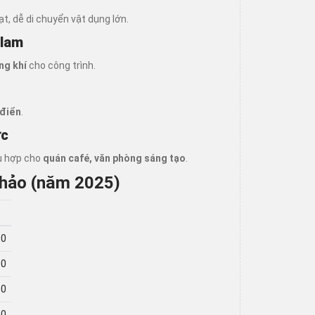
ạt, dễ di chuyển vật dụng lớn.
 lam
ng khí
cho công trình.
 điển
.
ực
hù hợp cho
quán café, văn phòng sáng tạo
.
khảo (năm 2025)
00
00
00
00