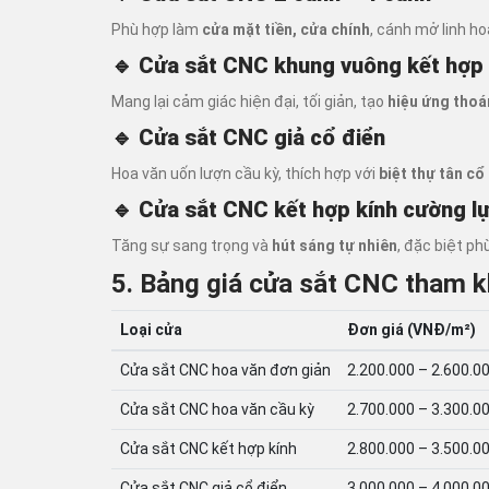
Phù hợp làm
cửa mặt tiền, cửa chính
, cánh mở linh ho
🔹
Cửa sắt CNC khung vuông kết hợp
Mang lại cảm giác hiện đại, tối giản, tạo
hiệu ứng thoá
🔹
Cửa sắt CNC giả cổ điển
Hoa văn uốn lượn cầu kỳ, thích hợp với
biệt thự tân cổ
🔹
Cửa sắt CNC kết hợp kính cường l
Tăng sự sang trọng và
hút sáng tự nhiên
, đặc biệt p
5. Bảng giá cửa sắt CNC tham 
Loại cửa
Đơn giá (VNĐ/m²)
Cửa sắt CNC hoa văn đơn giản
2.200.000 – 2.600.0
Cửa sắt CNC hoa văn cầu kỳ
2.700.000 – 3.300.0
Cửa sắt CNC kết hợp kính
2.800.000 – 3.500.0
Cửa sắt CNC giả cổ điển
3.000.000 – 4.000.0